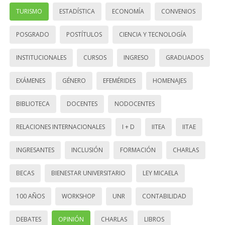
TURISMO
ESTADÍSTICA
ECONOMÍA
CONVENIOS
POSGRADO
POSTÍTULOS
CIENCIA Y TECNOLOGÍA
INSTITUCIONALES
CURSOS
INGRESO
GRADUADOS
EXÁMENES
GÉNERO
EFEMÉRIDES
HOMENAJES
BIBLIOTECA
DOCENTES
NODOCENTES
RELACIONES INTERNACIONALES
I + D
IITEA
IITAE
INGRESANTES
INCLUSIÓN
FORMACIÓN
CHARLAS
BECAS
BIENESTAR UNIVERSITARIO
LEY MICAELA
100 AÑOS
WORKSHOP
UNR
CONTABILIDAD
DEBATES
OPINIÓN
CHARLAS
LIBROS