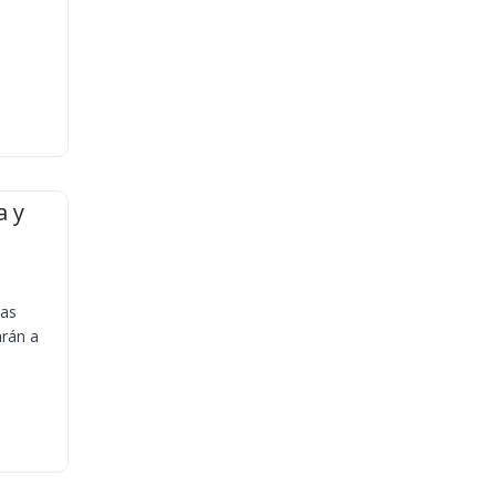
a y
ias
arán a