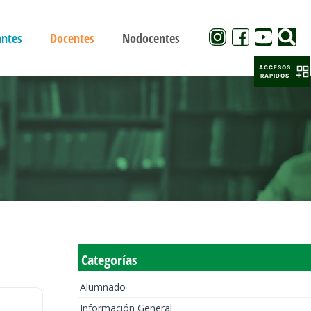
antes
Docentes
Nodocentes
ACCESOS
RAPIDOS
Categorías
Alumnado
Información General