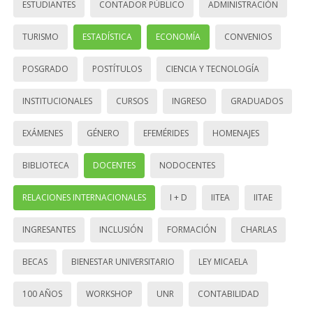
ESTUDIANTES
CONTADOR PÚBLICO
ADMINISTRACIÓN
TURISMO
ESTADÍSTICA
ECONOMÍA
CONVENIOS
POSGRADO
POSTÍTULOS
CIENCIA Y TECNOLOGÍA
INSTITUCIONALES
CURSOS
INGRESO
GRADUADOS
EXÁMENES
GÉNERO
EFEMÉRIDES
HOMENAJES
BIBLIOTECA
DOCENTES
NODOCENTES
RELACIONES INTERNACIONALES
I + D
IITEA
IITAE
INGRESANTES
INCLUSIÓN
FORMACIÓN
CHARLAS
BECAS
BIENESTAR UNIVERSITARIO
LEY MICAELA
100 AÑOS
WORKSHOP
UNR
CONTABILIDAD