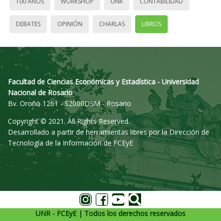
100 AÑOS
WORKSHOP
UNR
CONTABILIDAD
DEBATES
OPINIÓN
CHARLAS
LIBROS
Facultad de Ciencias Económicas y Estadística - Universidad
Nacional de Rosario
Bv. Oroño 1261 - S2000DSM - Rosario
Copyright © 2021. All Rights Reserved.
Desarrollado a partir de herramientas libres por la Dirección de
Tecnología de la Información de FCEyE
UNR - FCEyE | Todos los derechos reservados