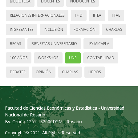
BIBLIOTECA
DOCENTES
NODOCENTES
RELACIONES INTERNACIONALES
I + D
IITEA
IITAE
INGRESANTES
INCLUSIÓN
FORMACIÓN
CHARLAS
BECAS
BIENESTAR UNIVERSITARIO
LEY MICAELA
100 AÑOS
WORKSHOP
UNR
CONTABILIDAD
DEBATES
OPINIÓN
CHARLAS
LIBROS
Facultad de Ciencias Económicas y Estadística - Universidad
Nacional de Rosario
Bv. Oroño 1261 - S2000DSM - Rosario
Copyright © 2021. All Rights Reserved.