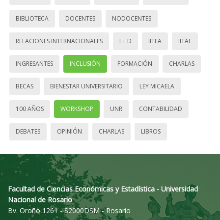
BIBLIOTECA
DOCENTES
NODOCENTES
RELACIONES INTERNACIONALES
I + D
IITEA
IITAE
INGRESANTES
INCLUSIÓN
FORMACIÓN
CHARLAS
BECAS
BIENESTAR UNIVERSITARIO
LEY MICAELA
100 AÑOS
WORKSHOP
UNR
CONTABILIDAD
DEBATES
OPINIÓN
CHARLAS
LIBROS
Facultad de Ciencias Económicas y Estadística - Universidad
Nacional de Rosario
Bv. Oroño 1261 - S2000DSM - Rosario