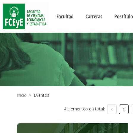
Facultad
Carreras
Postítulo
Inicio
>
Eventos
4 elementos en total:
1