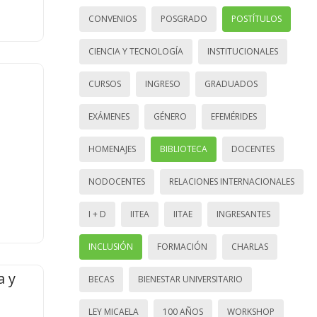
CONVENIOS
POSGRADO
POSTÍTULOS
CIENCIA Y TECNOLOGÍA
INSTITUCIONALES
CURSOS
INGRESO
GRADUADOS
EXÁMENES
GÉNERO
EFEMÉRIDES
HOMENAJES
BIBLIOTECA
DOCENTES
NODOCENTES
RELACIONES INTERNACIONALES
I + D
IITEA
IITAE
INGRESANTES
INCLUSIÓN
FORMACIÓN
CHARLAS
a y
BECAS
BIENESTAR UNIVERSITARIO
LEY MICAELA
100 AÑOS
WORKSHOP