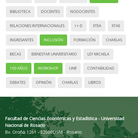
BIBLIOTECA
DOCENTES
NODOCENTES
RELACIONES INTERNACIONALES
I + D
IITEA
IITAE
INGRESANTES
INCLUSIÓN
FORMACIÓN
CHARLAS
BECAS
BIENESTAR UNIVERSITARIO
LEY MICAELA
100 AÑOS
WORKSHOP
UNR
CONTABILIDAD
DEBATES
OPINIÓN
CHARLAS
LIBROS
Facultad de Ciencias Económicas y Estadística - Universidad
Nacional de Rosario
Bv. Oroño 1261 - S2000DSM - Rosario