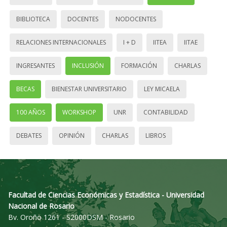
BIBLIOTECA
DOCENTES
NODOCENTES
RELACIONES INTERNACIONALES
I + D
IITEA
IITAE
INGRESANTES
INCLUSIÓN
FORMACIÓN
CHARLAS
BECAS
BIENESTAR UNIVERSITARIO
LEY MICAELA
100 AÑOS
WORKSHOP
UNR
CONTABILIDAD
DEBATES
OPINIÓN
CHARLAS
LIBROS
Facultad de Ciencias Económicas y Estadística - Universidad
Nacional de Rosario
Bv. Oroño 1261 - S2000DSM - Rosario