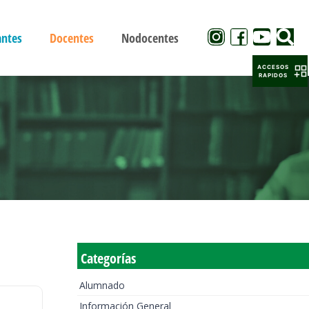
antes
Docentes
Nodocentes
ACCESOS
RAPIDOS
Categorías
Alumnado
Información General