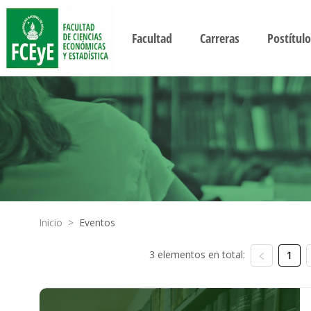
Facultad
Carreras
Postítulo
Inicio
>
Eventos
3 elementos en total:
1