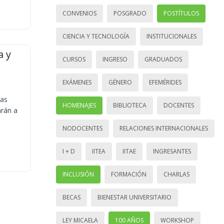
CONVENIOS
POSGRADO
POSTÍTULOS
CIENCIA Y TECNOLOGÍA
INSTITUCIONALES
a y
CURSOS
INGRESO
GRADUADOS
EXÁMENES
GÉNERO
EFEMÉRIDES
ias
HOMENAJES
BIBLIOTECA
DOCENTES
arán a
NODOCENTES
RELACIONES INTERNACIONALES
I + D
IITEA
IITAE
INGRESANTES
INCLUSIÓN
FORMACIÓN
CHARLAS
BECAS
BIENESTAR UNIVERSITARIO
LEY MICAELA
100 AÑOS
WORKSHOP