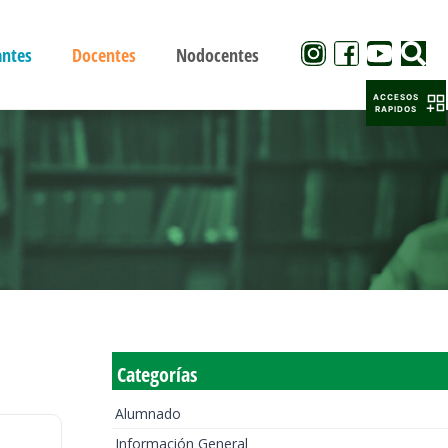
antes
Docentes
Nodocentes
ACCESOS
RAPIDOS
Categorías
Alumnado
Información General