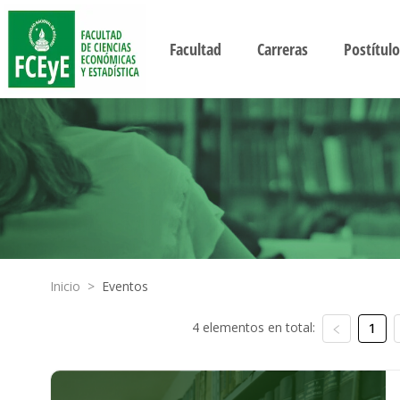
Facultad
Carreras
Postítulo
Inicio
>
Eventos
4 elementos en total:
1