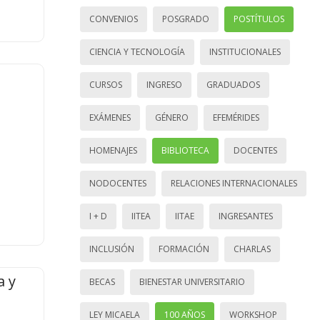
CONVENIOS
POSGRADO
POSTÍTULOS
CIENCIA Y TECNOLOGÍA
INSTITUCIONALES
CURSOS
INGRESO
GRADUADOS
EXÁMENES
GÉNERO
EFEMÉRIDES
HOMENAJES
BIBLIOTECA
DOCENTES
NODOCENTES
RELACIONES INTERNACIONALES
I + D
IITEA
IITAE
INGRESANTES
INCLUSIÓN
FORMACIÓN
CHARLAS
a y
BECAS
BIENESTAR UNIVERSITARIO
LEY MICAELA
100 AÑOS
WORKSHOP