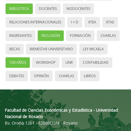
BIBLIOTECA
DOCENTES
NODOCENTES
RELACIONES INTERNACIONALES
I + D
IITEA
IITAE
INGRESANTES
INCLUSIÓN
FORMACIÓN
CHARLAS
BECAS
BIENESTAR UNIVERSITARIO
LEY MICAELA
100 AÑOS
WORKSHOP
UNR
CONTABILIDAD
DEBATES
OPINIÓN
CHARLAS
LIBROS
Facultad de Ciencias Económicas y Estadística - Universidad
Nacional de Rosario
Bv. Oroño 1261 - S2000DSM - Rosario