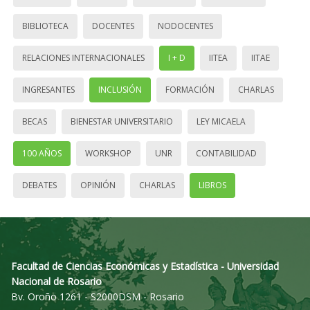
BIBLIOTECA
DOCENTES
NODOCENTES
RELACIONES INTERNACIONALES
I + D
IITEA
IITAE
INGRESANTES
INCLUSIÓN
FORMACIÓN
CHARLAS
BECAS
BIENESTAR UNIVERSITARIO
LEY MICAELA
100 AÑOS
WORKSHOP
UNR
CONTABILIDAD
DEBATES
OPINIÓN
CHARLAS
LIBROS
Facultad de Ciencias Económicas y Estadística - Universidad
Nacional de Rosario
Bv. Oroño 1261 - S2000DSM - Rosario