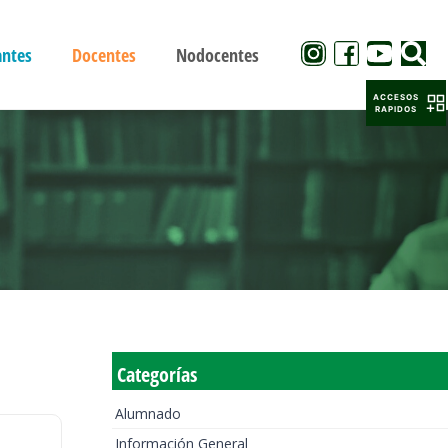
antes
Docentes
Nodocentes
ACCESOS
RAPIDOS
Categorías
Alumnado
Información General