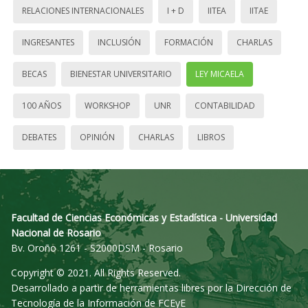
RELACIONES INTERNACIONALES
I + D
IITEA
IITAE
INGRESANTES
INCLUSIÓN
FORMACIÓN
CHARLAS
BECAS
BIENESTAR UNIVERSITARIO
LEY MICAELA
100 AÑOS
WORKSHOP
UNR
CONTABILIDAD
DEBATES
OPINIÓN
CHARLAS
LIBROS
Facultad de Ciencias Económicas y Estadística - Universidad
Nacional de Rosario
Bv. Oroño 1261 - S2000DSM - Rosario
Copyright © 2021. All Rights Reserved.
Desarrollado a partir de herramientas libres por la Dirección de
Tecnología de la Información de FCEyE