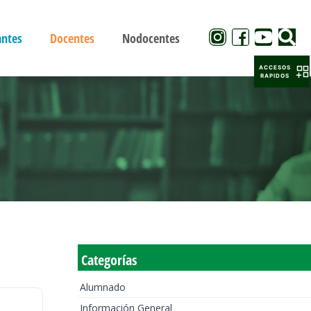
antes
Docentes
Nodocentes
ACCESOS
RAPIDOS
Categorías
Alumnado
Información General