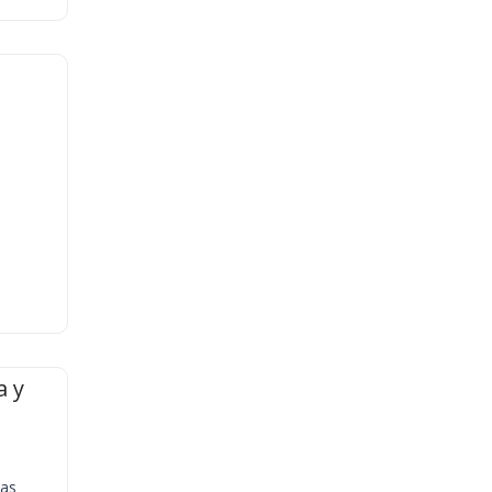
a y
ias