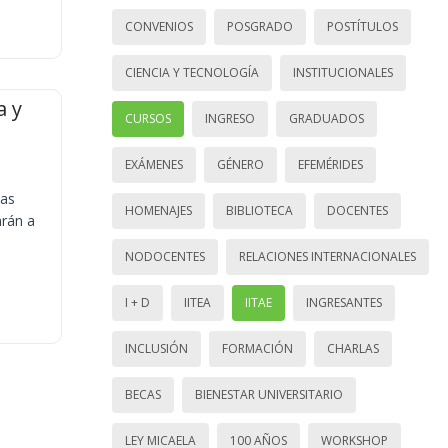
CONVENIOS
POSGRADO
POSTÍTULOS
CIENCIA Y TECNOLOGÍA
INSTITUCIONALES
a y
CURSOS
INGRESO
GRADUADOS
EXÁMENES
GÉNERO
EFEMÉRIDES
ias
HOMENAJES
BIBLIOTECA
DOCENTES
arán a
NODOCENTES
RELACIONES INTERNACIONALES
I + D
IITEA
IITAE
INGRESANTES
INCLUSIÓN
FORMACIÓN
CHARLAS
BECAS
BIENESTAR UNIVERSITARIO
LEY MICAELA
100 AÑOS
WORKSHOP