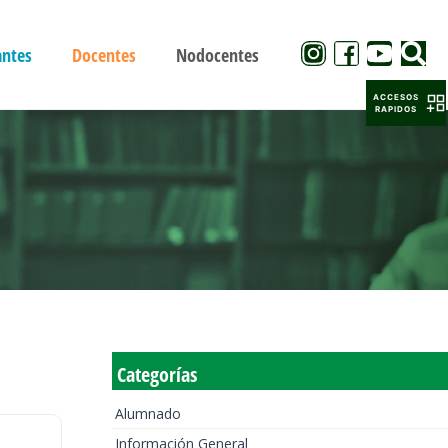
antes
Docentes
Nodocentes
ACCESOS
RAPIDOS
Categorías
Alumnado
Información General