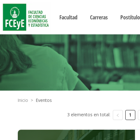
Facultad
Carreras
Postítulo
Inicio
>
Eventos
3 elementos en total:
1