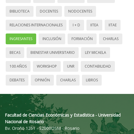
BIBLIOTECA
DOCENTES
NODOCENTES
RELACIONES INTERNACIONALES
I + D
IITEA
IITAE
INGRESANTES
INCLUSIÓN
FORMACIÓN
CHARLAS
BECAS
BIENESTAR UNIVERSITARIO
LEY MICAELA
100 AÑOS
WORKSHOP
UNR
CONTABILIDAD
DEBATES
OPINIÓN
CHARLAS
LIBROS
Facultad de Ciencias Económicas y Estadística - Universidad
Nacional de Rosario
Bv. Oroño 1261 - S2000DSM - Rosario