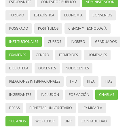
ESTUDIANTES
CONTADOR PÚBLICO
ADMINISTRACIÓN
TURISMO
ESTADÍSTICA
ECONOMÍA
CONVENIOS
POSGRADO
POSTÍTULOS
CIENCIA Y TECNOLOGÍA
INSTITUCIONALES
CURSOS
INGRESO
GRADUADOS
EXÁMENES
GÉNERO
EFEMÉRIDES
HOMENAJES
BIBLIOTECA
DOCENTES
NODOCENTES
RELACIONES INTERNACIONALES
I + D
IITEA
IITAE
INGRESANTES
INCLUSIÓN
FORMACIÓN
CHARLAS
BECAS
BIENESTAR UNIVERSITARIO
LEY MICAELA
100 AÑOS
WORKSHOP
UNR
CONTABILIDAD