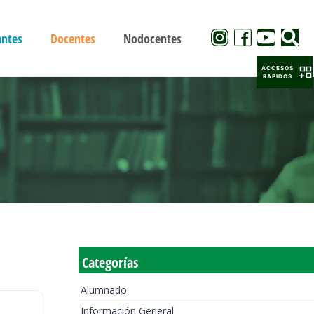
antes
Docentes
Nodocentes
ACCESOS
RAPIDOS
Categorías
Alumnado
Información General