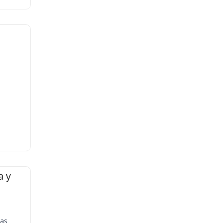
a y
ias