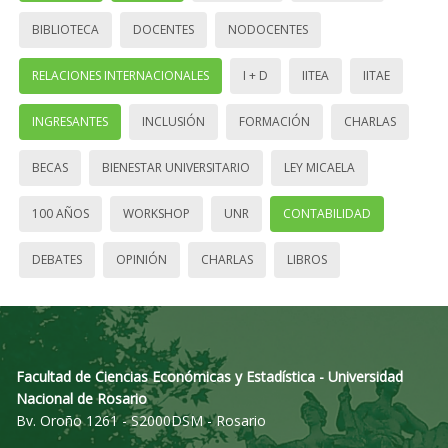
BIBLIOTECA
DOCENTES
NODOCENTES
RELACIONES INTERNACIONALES
I + D
IITEA
IITAE
INGRESANTES
INCLUSIÓN
FORMACIÓN
CHARLAS
BECAS
BIENESTAR UNIVERSITARIO
LEY MICAELA
100 AÑOS
WORKSHOP
UNR
CONTABILIDAD
DEBATES
OPINIÓN
CHARLAS
LIBROS
Facultad de Ciencias Económicas y Estadística - Universidad
Nacional de Rosario
Bv. Oroño 1261 - S2000DSM - Rosario