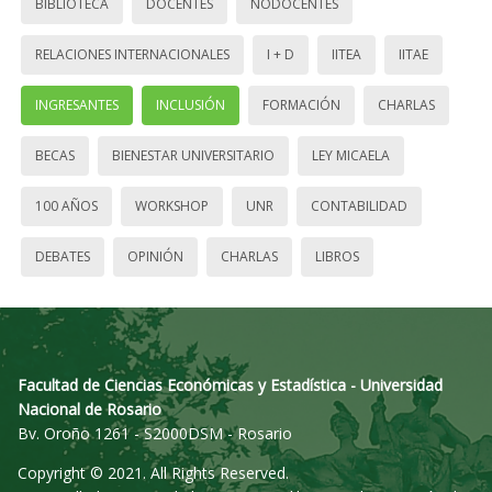
BIBLIOTECA
DOCENTES
NODOCENTES
RELACIONES INTERNACIONALES
I + D
IITEA
IITAE
INGRESANTES
INCLUSIÓN
FORMACIÓN
CHARLAS
BECAS
BIENESTAR UNIVERSITARIO
LEY MICAELA
100 AÑOS
WORKSHOP
UNR
CONTABILIDAD
DEBATES
OPINIÓN
CHARLAS
LIBROS
Facultad de Ciencias Económicas y Estadística - Universidad
Nacional de Rosario
Bv. Oroño 1261 - S2000DSM - Rosario
Copyright © 2021. All Rights Reserved.