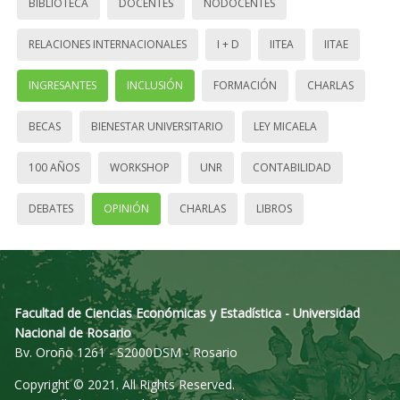
BIBLIOTECA
DOCENTES
NODOCENTES
RELACIONES INTERNACIONALES
I + D
IITEA
IITAE
INGRESANTES
INCLUSIÓN
FORMACIÓN
CHARLAS
BECAS
BIENESTAR UNIVERSITARIO
LEY MICAELA
100 AÑOS
WORKSHOP
UNR
CONTABILIDAD
DEBATES
OPINIÓN
CHARLAS
LIBROS
Facultad de Ciencias Económicas y Estadística - Universidad
Nacional de Rosario
Bv. Oroño 1261 - S2000DSM - Rosario
Copyright © 2021. All Rights Reserved.