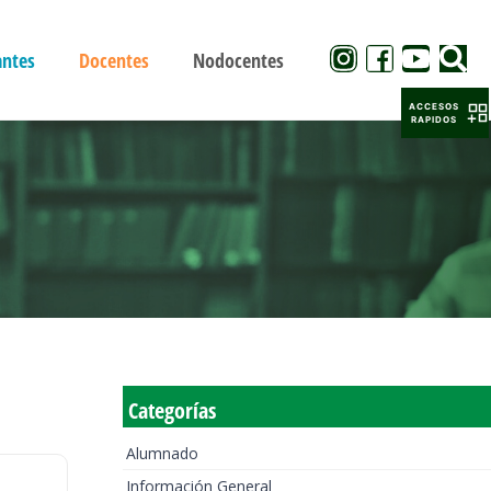
antes
Docentes
Nodocentes
ACCESOS
RAPIDOS
Categorías
Alumnado
Información General