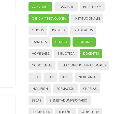
CONVENIOS
POSGRADO
POSTÍTULOS
CIENCIA Y TECNOLOGÍA
INSTITUCIONALES
CURSOS
INGRESO
GRADUADOS
EXÁMENES
GÉNERO
EFEMÉRIDES
HOMENAJES
BIBLIOTECA
DOCENTES
NODOCENTES
RELACIONES INTERNACIONALES
I + D
IITEA
IITAE
INGRESANTES
INCLUSIÓN
FORMACIÓN
CHARLAS
BECAS
BIENESTAR UNIVERSITARIO
LEY MICAELA
100 AÑOS
WORKSHOP