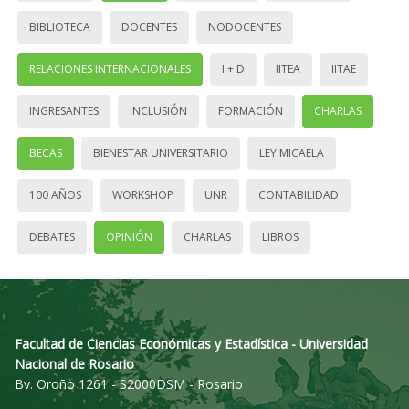
BIBLIOTECA
DOCENTES
NODOCENTES
RELACIONES INTERNACIONALES
I + D
IITEA
IITAE
INGRESANTES
INCLUSIÓN
FORMACIÓN
CHARLAS
BECAS
BIENESTAR UNIVERSITARIO
LEY MICAELA
100 AÑOS
WORKSHOP
UNR
CONTABILIDAD
DEBATES
OPINIÓN
CHARLAS
LIBROS
Facultad de Ciencias Económicas y Estadística - Universidad
Nacional de Rosario
Bv. Oroño 1261 - S2000DSM - Rosario