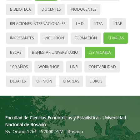
BIBLIOTECA
DOCENTES
NODOCENTES
RELACIONES INTERNACIONALES
I + D
IITEA
IITAE
INGRESANTES
INCLUSIÓN
FORMACIÓN
CHARLAS
BECAS
BIENESTAR UNIVERSITARIO
LEY MICAELA
100 AÑOS
WORKSHOP
UNR
CONTABILIDAD
DEBATES
OPINIÓN
CHARLAS
LIBROS
Facultad de Ciencias Económicas y Estadística - Universidad
Nacional de Rosario
Bv. Oroño 1261 - S2000DSM - Rosario