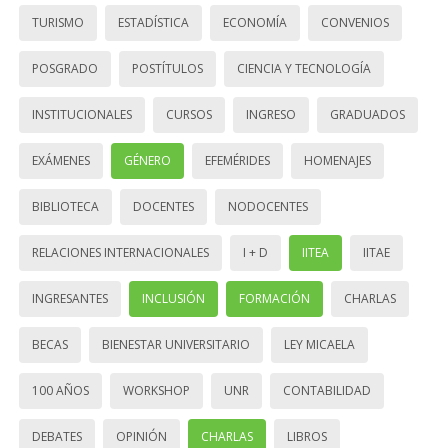
TURISMO
ESTADÍSTICA
ECONOMÍA
CONVENIOS
POSGRADO
POSTÍTULOS
CIENCIA Y TECNOLOGÍA
INSTITUCIONALES
CURSOS
INGRESO
GRADUADOS
EXÁMENES
GÉNERO
EFEMÉRIDES
HOMENAJES
BIBLIOTECA
DOCENTES
NODOCENTES
RELACIONES INTERNACIONALES
I + D
IITEA
IITAE
INGRESANTES
INCLUSIÓN
FORMACIÓN
CHARLAS
BECAS
BIENESTAR UNIVERSITARIO
LEY MICAELA
100 AÑOS
WORKSHOP
UNR
CONTABILIDAD
DEBATES
OPINIÓN
CHARLAS
LIBROS