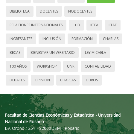
BIBLIOTECA
DOCENTES
NODOCENTES
RELACIONES INTERNACIONALES
I + D
IITEA
IITAE
INGRESANTES
INCLUSIÓN
FORMACIÓN
CHARLAS
BECAS
BIENESTAR UNIVERSITARIO
LEY MICAELA
100 AÑOS
WORKSHOP
UNR
CONTABILIDAD
DEBATES
OPINIÓN
CHARLAS
LIBROS
Facultad de Ciencias Económicas y Estadística - Universidad
Nacional de Rosario
Bv. Oroño 1261 - S2000DSM - Rosario