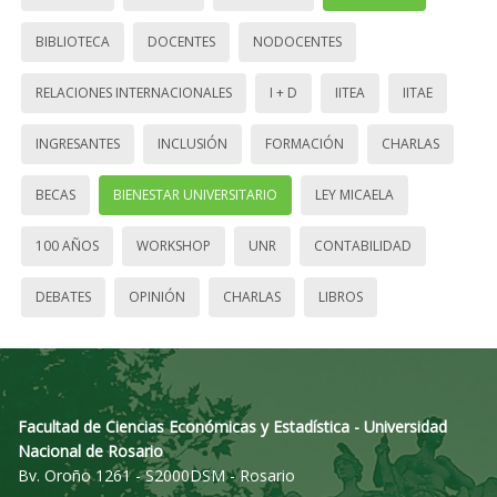
BIBLIOTECA
DOCENTES
NODOCENTES
RELACIONES INTERNACIONALES
I + D
IITEA
IITAE
INGRESANTES
INCLUSIÓN
FORMACIÓN
CHARLAS
BECAS
BIENESTAR UNIVERSITARIO
LEY MICAELA
100 AÑOS
WORKSHOP
UNR
CONTABILIDAD
DEBATES
OPINIÓN
CHARLAS
LIBROS
Facultad de Ciencias Económicas y Estadística - Universidad
Nacional de Rosario
Bv. Oroño 1261 - S2000DSM - Rosario