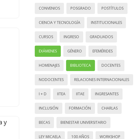
CONVENIOS
POSGRADO
POSTÍTULOS
CIENCIA Y TECNOLOGÍA
INSTITUCIONALES
CURSOS
INGRESO
GRADUADOS
EXÁMENES
GÉNERO
EFEMÉRIDES
HOMENAJES
BIBLIOTECA
DOCENTES
NODOCENTES
RELACIONES INTERNACIONALES
I + D
IITEA
IITAE
INGRESANTES
INCLUSIÓN
FORMACIÓN
CHARLAS
a y
BECAS
BIENESTAR UNIVERSITARIO
LEY MICAELA
100 AÑOS
WORKSHOP