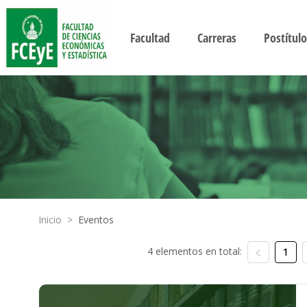
Facultad
Carreras
Postítulo
Inicio
>
Eventos
4 elementos en total:
1