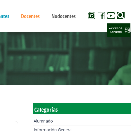
antes
Docentes
Nodocentes
ACCESOS
RAPIDOS
Categorías
Alumnado
Información General