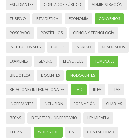
ESTUDIANTES
CONTADOR PÚBLICO
ADMINISTRACIÓN
TURISMO
ESTADÍSTICA
ECONOMÍA
CONVENIOS
POSGRADO
POSTÍTULOS
CIENCIA Y TECNOLOGÍA
INSTITUCIONALES
CURSOS
INGRESO
GRADUADOS
EXÁMENES
GÉNERO
EFEMÉRIDES
HOMENAJES
BIBLIOTECA
DOCENTES
NODOCENTES
RELACIONES INTERNACIONALES
I + D
IITEA
IITAE
INGRESANTES
INCLUSIÓN
FORMACIÓN
CHARLAS
BECAS
BIENESTAR UNIVERSITARIO
LEY MICAELA
100 AÑOS
WORKSHOP
UNR
CONTABILIDAD