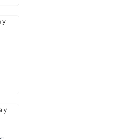
 y
a y
ias