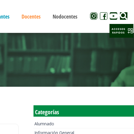
antes
Docentes
Nodocentes
ACCESOS
RAPIDOS
Categorías
Alumnado
Información General