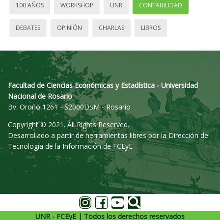
100 AÑOS
WORKSHOP
UNR
CONTABILIDAD
DEBATES
OPINIÓN
CHARLAS
LIBROS
Facultad de Ciencias Económicas y Estadística - Universidad
Nacional de Rosario
Bv. Oroño 1261 - S2000DSM - Rosario
Copyright © 2021. All Rights Reserved.
Desarrollado a partir de herramientas libres por la Dirección de
Tecnología de la Información de FCEyE
UNR - FCEyE | Todos los derechos reservados