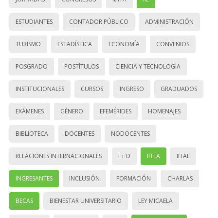
ESTUDIANTES
CONTADOR PÚBLICO
ADMINISTRACIÓN
TURISMO
ESTADÍSTICA
ECONOMÍA
CONVENIOS
POSGRADO
POSTÍTULOS
CIENCIA Y TECNOLOGÍA
INSTITUCIONALES
CURSOS
INGRESO
GRADUADOS
EXÁMENES
GÉNERO
EFEMÉRIDES
HOMENAJES
BIBLIOTECA
DOCENTES
NODOCENTES
RELACIONES INTERNACIONALES
I + D
IITEA
IITAE
INGRESANTES
INCLUSIÓN
FORMACIÓN
CHARLAS
BECAS
BIENESTAR UNIVERSITARIO
LEY MICAELA