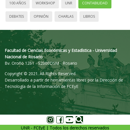
100 AÑOS
WORKSHOP
UNR
CONTABILIDAD
DEBATES
OPINIÓN
CHARLAS
LIBROS
Facultad de Ciencias Económicas y Estadística - Universidad
Nacional de Rosario
Bv. Oroño 1261 - S2000DSM - Rosario
Copyright © 2021. All Rights Reserved.
Desarrollado a partir de herramientas libres por la Dirección de
Tecnología de la Información de FCEyE
UNR - FCEyE | Todos los derechos reservados