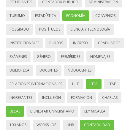
ESTUDIANTES
CONTADOR PÚBLICO
ADMINISTRACIÓN
TURISMO
ESTADÍSTICA
ECONOMÍA
CONVENIOS
POSGRADO
POSTÍTULOS
CIENCIA Y TECNOLOGÍA
INSTITUCIONALES
CURSOS
INGRESO
GRADUADOS
EXÁMENES
GÉNERO
EFEMÉRIDES
HOMENAJES
BIBLIOTECA
DOCENTES
NODOCENTES
RELACIONES INTERNACIONALES
I + D
IITEA
IITAE
INGRESANTES
INCLUSIÓN
FORMACIÓN
CHARLAS
BECAS
BIENESTAR UNIVERSITARIO
LEY MICAELA
100 AÑOS
WORKSHOP
UNR
CONTABILIDAD