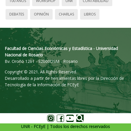
100 AÑOS
WORKSHOP
UNR
CONTABILIDAD
DEBATES
OPINIÓN
CHARLAS
LIBROS
Facultad de Ciencias Económicas y Estadística - Universidad
Nacional de Rosario
Bv. Oroño 1261 - S2000DSM - Rosario
Copyright © 2021. All Rights Reserved.
Desarrollado a partir de herramientas libres por la Dirección de
Tecnología de la Información de FCEyE
UNR - FCEyE | Todos los derechos reservados