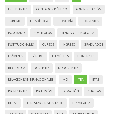
ESTUDIANTES
CONTADOR PÚBLICO
ADMINISTRACIÓN
TURISMO
ESTADÍSTICA
ECONOMÍA
CONVENIOS
POSGRADO
POSTÍTULOS
CIENCIA Y TECNOLOGÍA
INSTITUCIONALES
CURSOS
INGRESO
GRADUADOS
EXÁMENES
GÉNERO
EFEMÉRIDES
HOMENAJES
BIBLIOTECA
DOCENTES
NODOCENTES
RELACIONES INTERNACIONALES
I + D
IITEA
IITAE
INGRESANTES
INCLUSIÓN
FORMACIÓN
CHARLAS
BECAS
BIENESTAR UNIVERSITARIO
LEY MICAELA