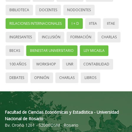
BIBLIOTECA
DOCENTES
NODOCENTES
RELACIONES INTERNACIONALES
I + D
IITEA
IITAE
INGRESANTES
INCLUSIÓN
FORMACIÓN
CHARLAS
BECAS
BIENESTAR UNIVERSITARIO
LEY MICAELA
100 AÑOS
WORKSHOP
UNR
CONTABILIDAD
DEBATES
OPINIÓN
CHARLAS
LIBROS
Facultad de Ciencias Económicas y Estadística - Universidad
Nacional de Rosario
Bv. Oroño 1261 - S2000DSM - Rosario