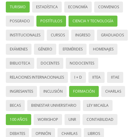
TURISMO
ESTADÍSTICA
ECONOMÍA
CONVENIOS
POSGRADO
POSTÍTULOS
CIENCIA Y TECNOLOGÍA
INSTITUCIONALES
CURSOS
INGRESO
GRADUADOS
EXÁMENES
GÉNERO
EFEMÉRIDES
HOMENAJES
BIBLIOTECA
DOCENTES
NODOCENTES
RELACIONES INTERNACIONALES
I + D
IITEA
IITAE
INGRESANTES
INCLUSIÓN
FORMACIÓN
CHARLAS
BECAS
BIENESTAR UNIVERSITARIO
LEY MICAELA
100 AÑOS
WORKSHOP
UNR
CONTABILIDAD
DEBATES
OPINIÓN
CHARLAS
LIBROS