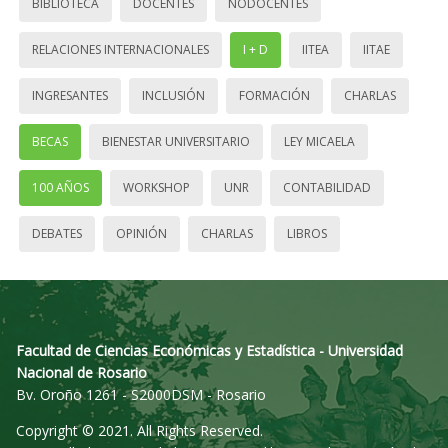
BIBLIOTECA
DOCENTES
NODOCENTES
RELACIONES INTERNACIONALES
I + D
IITEA
IITAE
INGRESANTES
INCLUSIÓN
FORMACIÓN
CHARLAS
BECAS
BIENESTAR UNIVERSITARIO
LEY MICAELA
100 AÑOS
WORKSHOP
UNR
CONTABILIDAD
DEBATES
OPINIÓN
CHARLAS
LIBROS
Facultad de Ciencias Económicas y Estadística - Universidad
Nacional de Rosario
Bv. Oroño 1261 - S2000DSM - Rosario
Copyright © 2021. All Rights Reserved.