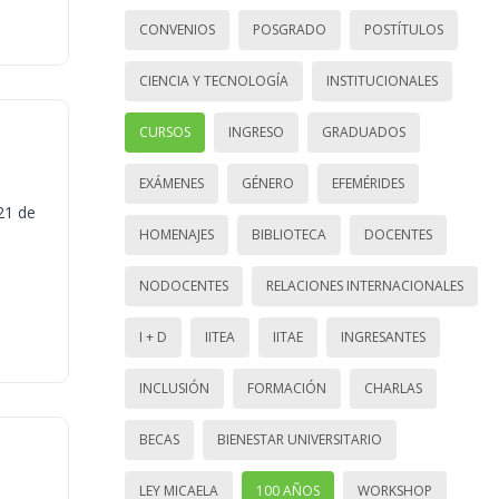
CONVENIOS
POSGRADO
POSTÍTULOS
CIENCIA Y TECNOLOGÍA
INSTITUCIONALES
CURSOS
INGRESO
GRADUADOS
EXÁMENES
GÉNERO
EFEMÉRIDES
21 de
HOMENAJES
BIBLIOTECA
DOCENTES
NODOCENTES
RELACIONES INTERNACIONALES
I + D
IITEA
IITAE
INGRESANTES
INCLUSIÓN
FORMACIÓN
CHARLAS
BECAS
BIENESTAR UNIVERSITARIO
LEY MICAELA
100 AÑOS
WORKSHOP