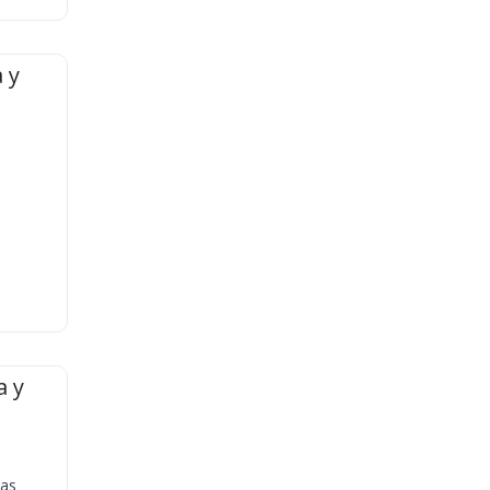
 y
a y
ias