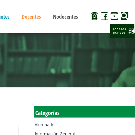
antes
Docentes
Nodocentes
ACCESOS
RAPIDOS
Categorías
Alumnado
Información General