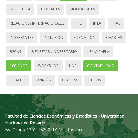
BIBLIOTECA
DOCENTES
NODOCENTES
RELACIONES INTERNACIONALES
I + D
IITEA
IITAE
INGRESANTES
INCLUSIÓN
FORMACIÓN
CHARLAS
BECAS
BIENESTAR UNIVERSITARIO
LEY MICAELA
100 AÑOS
WORKSHOP
UNR
CONTABILIDAD
DEBATES
OPINIÓN
CHARLAS
LIBROS
Facultad de Ciencias Económicas y Estadística - Universidad
Nacional de Rosario
Bv. Oroño 1261 - S2000DSM - Rosario