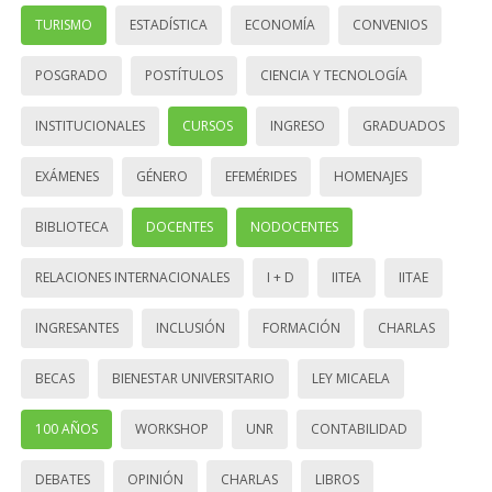
TURISMO
ESTADÍSTICA
ECONOMÍA
CONVENIOS
POSGRADO
POSTÍTULOS
CIENCIA Y TECNOLOGÍA
INSTITUCIONALES
CURSOS
INGRESO
GRADUADOS
EXÁMENES
GÉNERO
EFEMÉRIDES
HOMENAJES
BIBLIOTECA
DOCENTES
NODOCENTES
RELACIONES INTERNACIONALES
I + D
IITEA
IITAE
INGRESANTES
INCLUSIÓN
FORMACIÓN
CHARLAS
BECAS
BIENESTAR UNIVERSITARIO
LEY MICAELA
100 AÑOS
WORKSHOP
UNR
CONTABILIDAD
DEBATES
OPINIÓN
CHARLAS
LIBROS