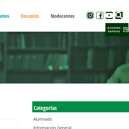
antes
Docentes
Nodocentes
ACCESOS
RAPIDOS
Categorías
Alumnado
Información General