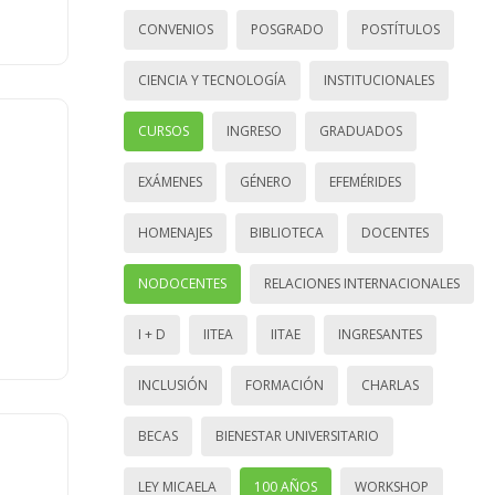
CONVENIOS
POSGRADO
POSTÍTULOS
CIENCIA Y TECNOLOGÍA
INSTITUCIONALES
CURSOS
INGRESO
GRADUADOS
EXÁMENES
GÉNERO
EFEMÉRIDES
HOMENAJES
BIBLIOTECA
DOCENTES
NODOCENTES
RELACIONES INTERNACIONALES
I + D
IITEA
IITAE
INGRESANTES
INCLUSIÓN
FORMACIÓN
CHARLAS
BECAS
BIENESTAR UNIVERSITARIO
LEY MICAELA
100 AÑOS
WORKSHOP