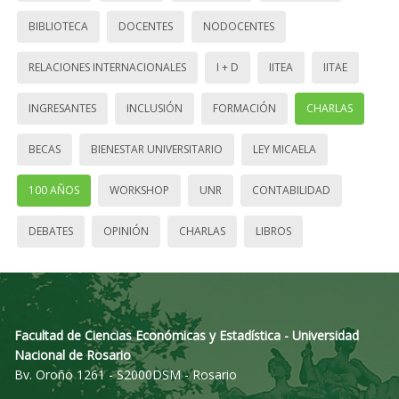
BIBLIOTECA
DOCENTES
NODOCENTES
RELACIONES INTERNACIONALES
I + D
IITEA
IITAE
INGRESANTES
INCLUSIÓN
FORMACIÓN
CHARLAS
BECAS
BIENESTAR UNIVERSITARIO
LEY MICAELA
100 AÑOS
WORKSHOP
UNR
CONTABILIDAD
DEBATES
OPINIÓN
CHARLAS
LIBROS
Facultad de Ciencias Económicas y Estadística - Universidad
Nacional de Rosario
Bv. Oroño 1261 - S2000DSM - Rosario