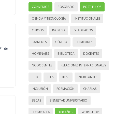
CONVENIOS
POSGRADO
POSTÍTULOS
CIENCIA Y TECNOLOGÍA
INSTITUCIONALES
CURSOS
INGRESO
GRADUADOS
EXÁMENES
GÉNERO
EFEMÉRIDES
21 de
HOMENAJES
BIBLIOTECA
DOCENTES
NODOCENTES
RELACIONES INTERNACIONALES
I + D
IITEA
IITAE
INGRESANTES
INCLUSIÓN
FORMACIÓN
CHARLAS
BECAS
BIENESTAR UNIVERSITARIO
LEY MICAELA
100 AÑOS
WORKSHOP