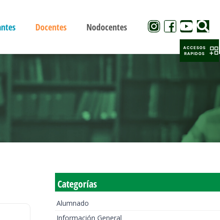
antes
Docentes
Nodocentes
ACCESOS
RAPIDOS
Categorías
Alumnado
Información General