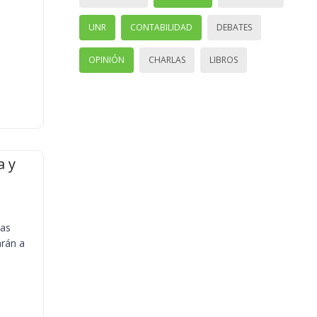
UNR
CONTABILIDAD
DEBATES
OPINIÓN
CHARLAS
LIBROS
a y
ias
arán a