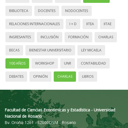
BIBLIOTECA
DOCENTES
NODOCENTES
RELACIONES INTERNACIONALES
I + D
IITEA
IITAE
INGRESANTES
INCLUSIÓN
FORMACIÓN
CHARLAS
BECAS
BIENESTAR UNIVERSITARIO
LEY MICAELA
100 AÑOS
WORKSHOP
UNR
CONTABILIDAD
DEBATES
OPINIÓN
CHARLAS
LIBROS
Facultad de Ciencias Económicas y Estadística - Universidad
Nacional de Rosario
Bv. Oroño 1261 - S2000DSM - Rosario