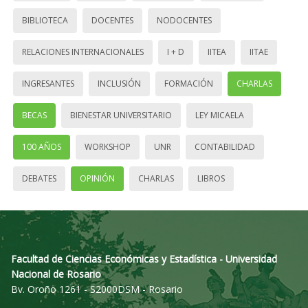
BIBLIOTECA
DOCENTES
NODOCENTES
RELACIONES INTERNACIONALES
I + D
IITEA
IITAE
INGRESANTES
INCLUSIÓN
FORMACIÓN
CHARLAS
BECAS
BIENESTAR UNIVERSITARIO
LEY MICAELA
100 AÑOS
WORKSHOP
UNR
CONTABILIDAD
DEBATES
OPINIÓN
CHARLAS
LIBROS
Facultad de Ciencias Económicas y Estadística - Universidad
Nacional de Rosario
Bv. Oroño 1261 - S2000DSM - Rosario