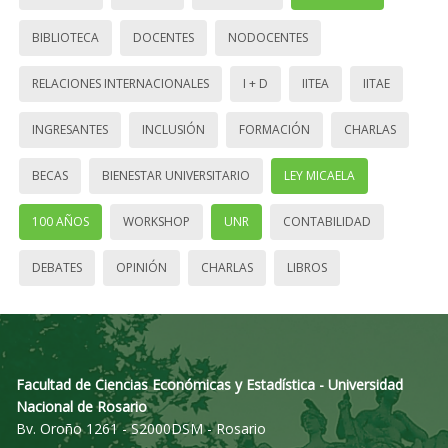
BIBLIOTECA
DOCENTES
NODOCENTES
RELACIONES INTERNACIONALES
I + D
IITEA
IITAE
INGRESANTES
INCLUSIÓN
FORMACIÓN
CHARLAS
BECAS
BIENESTAR UNIVERSITARIO
LEY MICAELA
100 AÑOS
WORKSHOP
UNR
CONTABILIDAD
DEBATES
OPINIÓN
CHARLAS
LIBROS
Facultad de Ciencias Económicas y Estadística - Universidad
Nacional de Rosario
Bv. Oroño 1261 - S2000DSM - Rosario