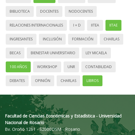
BIBLIOTECA
DOCENTES
NODOCENTES
RELACIONES INTERNACIONALES
I + D
IITEA
IITAE
INGRESANTES
INCLUSIÓN
FORMACIÓN
CHARLAS
BECAS
BIENESTAR UNIVERSITARIO
LEY MICAELA
100 AÑOS
WORKSHOP
UNR
CONTABILIDAD
DEBATES
OPINIÓN
CHARLAS
LIBROS
Facultad de Ciencias Económicas y Estadística - Universidad
Nacional de Rosario
Bv. Oroño 1261 - S2000DSM - Rosario