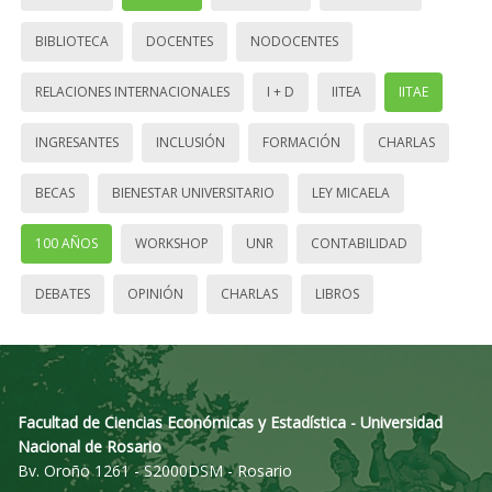
BIBLIOTECA
DOCENTES
NODOCENTES
RELACIONES INTERNACIONALES
I + D
IITEA
IITAE
INGRESANTES
INCLUSIÓN
FORMACIÓN
CHARLAS
BECAS
BIENESTAR UNIVERSITARIO
LEY MICAELA
100 AÑOS
WORKSHOP
UNR
CONTABILIDAD
DEBATES
OPINIÓN
CHARLAS
LIBROS
Facultad de Ciencias Económicas y Estadística - Universidad
Nacional de Rosario
Bv. Oroño 1261 - S2000DSM - Rosario